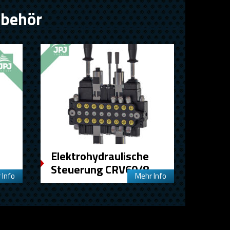
ubehör
Elektrohydraulische
Steuerung CRV60/8
 Info
Mehr Info