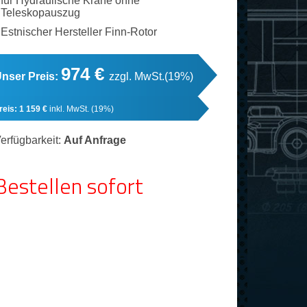
für Hydraulische Kräne ohne
Teleskopauszug
Estnischer Hersteller Finn-Rotor
974 €
nser Preis:
zzgl. MwSt.(19%)
reis:
1 159 €
inkl. MwSt. (19%)
erfügbarkeit:
Auf Anfrage
Bestellen sofort