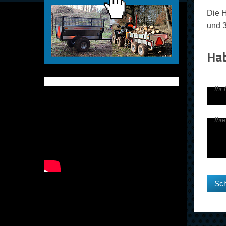
Die H
und 3
Hab
Ihr
Ihr