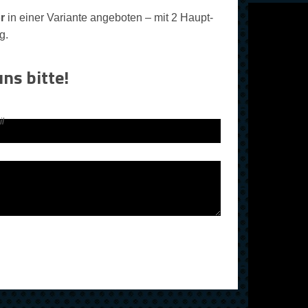
r
in einer Variante angeboten – mit 2 Haupt-
g.
ns bitte!
l