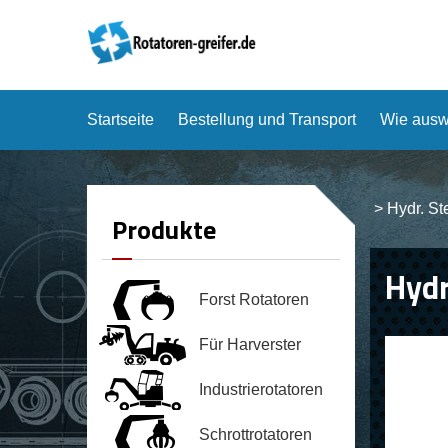
Startseite
Bestellung und Transport
Wie ausw
>
Hydr. S
Produkte
Hydr
Forst Rotatoren
Für Harverster
Industrierotatoren
Schrottrotatoren