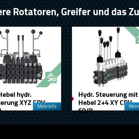
re Rotatoren, Greifer und das Z
Hebel hydr.
Hydr. Steuerung mit
uerung XYZ CRV
Hebel 2+4 XY CRV
Mehr Info
Mehr
8
60/8