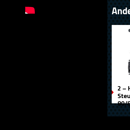
Ande
2 – 
Ste
80/