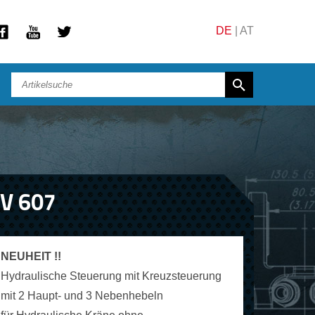
DE
|
AT
RV 607
NEUHEIT !!
Hydraulische Steuerung mit Kreuzsteuerung
mit 2 Haupt- und 3 Nebenhebeln