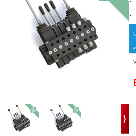
U
P
V