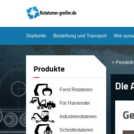
Startseite
Bestellung und Transport
Wie ausw
>
Pendelb
Produkte
Die 
Forst Rotatoren
Für Harverster
Ge
Industrierotatoren
Schrottrotatoren