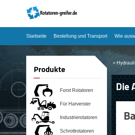
Startseite
Bestellung und Transport
Wie ausw
>
Hydraul
Produkte
Die 
Forst Rotatoren
Für Harverster
Ba
Industrierotatoren
Schrottrotatoren