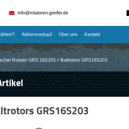
info@rotatoren-greifer.de
ählen?
Aktionsverkauf
Über uns
Kontakt
ischer Rotator GRS 16S203
>
Baltrotors GRS16S203
Artikel
ltrotors GRS16S203