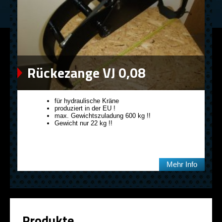
Rückezange VJ 0,08
für hydraulische Kräne
produziert in der EU !
max. Gewichtszuladung 600 kg !!
Gewicht nur 22 kg !!
Mehr Info
Produkte