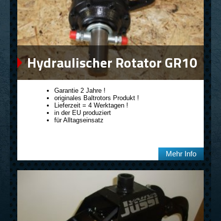
Hydraulischer Rotator GR10
Garantie 2 Jahre !
originales Baltrotors Produkt !
Lieferzeit = 4 Werktagen !
in der EU produziert
für Alltagseinsatz
Mehr Info