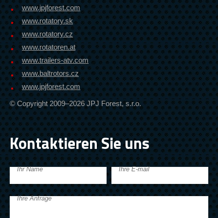
www.jpjforest.com
www.rotatory.sk
www.rotatory.cz
www.rotatoren.at
www.trailers-atv.com
www.baltrotors.cz
www.jpjforest.com
© Copyright 2009–2026 JPJ Forest, s.r.o.
Kontaktieren Sie uns
Ihr Name
Ihre E-mail
Ihre Anfrage