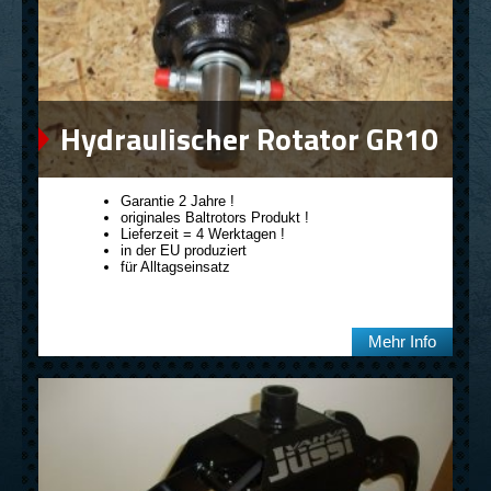
Hydraulischer Rotator GR10
Garantie 2 Jahre !
originales Baltrotors Produkt !
Lieferzeit = 4 Werktagen !
in der EU produziert
für Alltagseinsatz
Mehr Info