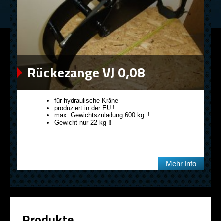
Rückezange VJ 0,08
für hydraulische Kräne
produziert in der EU !
max. Gewichtszuladung 600 kg !!
Gewicht nur 22 kg !!
Mehr Info
Produkte