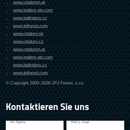
www.rotatoren.at
www.trailers-atv.com
www.baltrotors.cz
www.jpjforest.com
www.rotatory.sk
www.rotatory.cz
www.rotatoren.at
www.trailers-atv.com
www.baltrotors.cz
www.jpjforest.com
© Copyright 2009–2026 JPJ Forest, s.r.o.
Kontaktieren Sie uns
Ihr Name
Ihre E-mail