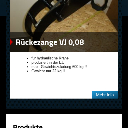
Rückezange VJ 0,08
für hydraulische Kräne
produziert in der EU !
max. Gewichtszuladung 600 kg !!
Gewicht nur 22 kg !!
Mehr Info
Produkte